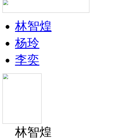
林智煌
杨玲
李奕
林智煌